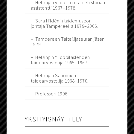
– Helsingin yliopiston taidehistorian
assistentti 1967–1978.
– Sara Hildénin taidemuseon
johtaja Tampereella 1979–2006.
– Tampereen Taiteilijaseuran jäsen
1979.
– Helsingin Ylioppilaslehden
taidearvostelija 1965–1967.
– Helsingin Sanomien
taidearvostelija 1968–1970.
– Professori 1996.
YKSITYISNÄYTTELYT