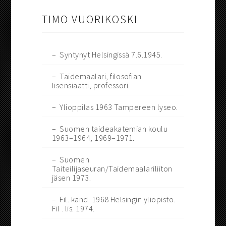
TIMO VUORIKOSKI
– Syntynyt Helsingissä 7.6.1945.
– Taidemaalari, filosofian
lisensiaatti, professori.
– Ylioppilas 1963 Tampereen lyseo.
– Suomen taideakatemian koulu
1963–1964; 1969–1971.
– Suomen
Taiteilijaseuran/Taidemaalariliiton
jäsen 1973.
– Fil. kand. 1968 Helsingin yliopisto.
Fil . lis. 1974.