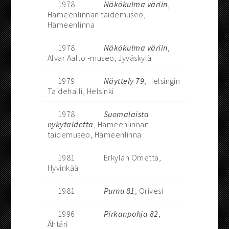
1978
Näkökulma väriin
,
Hämeenlinnan taidemuseo,
Hämeenlinna
1978
Näkökulma väriin
,
Alvar Aalto -museo, Jyväskylä
1979
Näyttely 79
, Helsingin
Taidehalli, Helsinki
1978
Suomalaista
nykytaidetta
, Hämeenlinnan
taidemuseo, Hämeenlinna
1981
Erkylän Ometta,
Hyvinkää
1981
Purnu 81
, Orivesi
1996
Pirkanpohja 82
,
Ähtäri