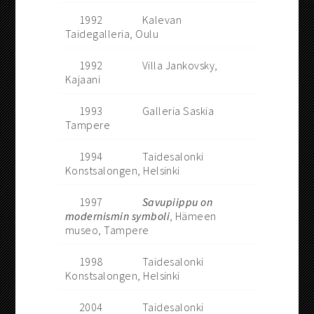
1992
Kalevan
Taidegalleria, Oulu
1992
Villa Jankovsky,
Kajaani
1993
Galleria Saskia
Tampere
1994
Taidesalonki
Konstsalongen, Helsinki
1997
Savupiippu on
modernismin symboli
, Hämeen
museo, Tampere
1998
Taidesalonki
Konstsalongen, Helsinki
2004
Taidesalonki