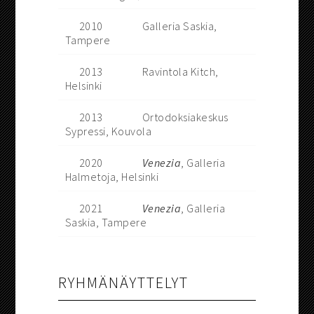
2010
Galleria Saskia,
Tampere
2013
Ravintola Kitch,
Helsinki
2013
Ortodoksiakeskus
Sypressi, Kouvola
2020
Venezia
, Galleria
Halmetoja, Helsinki
2021
Venezia
, Galleria
Saskia, Tampere
RYHMÄNÄYTTELYT